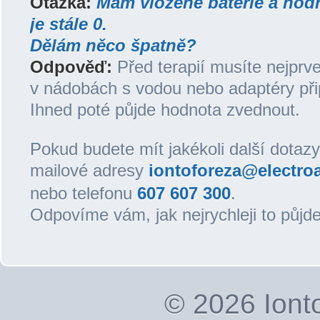
Otázka:
Mám vložené baterie a hodn
je stále 0.
Dělám něco špatně?
Odpověď:
Před terapií musíte nejprve
v nádobách s vodou nebo adaptéry přip
Ihned poté půjde hodnota zvednout.
Pokud budete mít jakékoli další dotazy,
mailové adresy
iontoforeza@electroa
nebo telefonu
607 607 300
.
Odpovíme vám, jak nejrychleji to půjde
© 2026
Iont