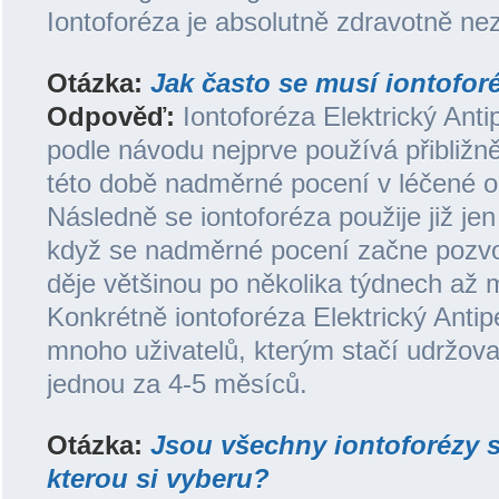
Iontoforéza je absolutně zdravotně ne
Otázka:
Jak často se musí iontofor
Odpověď:
Iontoforéza Elektrický Anti
podle návodu nejprve používá přibližně
této době nadměrné pocení v léčené ob
Následně se iontoforéza použije již je
když se nadměrné pocení začne pozvol
děje většinou po několika týdnech až 
Konkrétně iontoforéza Elektrický Antip
mnoho uživatelů, kterým stačí udržov
jednou za 4-5 měsíců.
Otázka:
Jsou všechny iontoforézy s
kterou si vyberu?