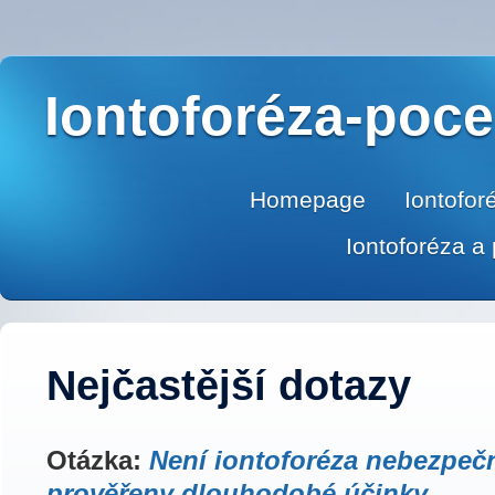
Iontoforéza-poce
Homepage
Iontofor
Iontoforéza a
Nejčastější dotazy
Otázka:
Není iontoforéza nebezpečn
prověřeny dlouhodobé účinky