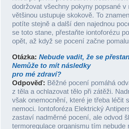
dodržovat všechny pokyny popsané v 
většinou ustupuje skokově. To znamen
potíte stejně a další den najednou poc
se toto stane, přestaňte iontoforézu p
opět, až když se pocení začne pomalu
Otázka:
Nebude vadit, že se přesta
Nemůže to mít následky
pro mé zdraví?
Odpověď:
Běžné pocení pomáhá odvá
z těla a ochlazovat tělo při zátěži. Na
však onemocnění, které je třeba léčit s
nemoci. Iontoforéza Elektrický Antipers
zastaví nadměrné pocení, ale odvod šk
termoregulace organismu tím nebude n