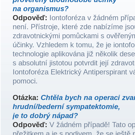
na organismus?
Odpověď:
Iontoforéza v žádném pří
není. Přístroje, které zde nabízíme jso
zdravotnickými pomůckami s ověřenými
účinky. Vzhledem k tomu, že je iontofo
technologie aplikována již několik deset
s absolutní jistotou potvrdit její zdrav
Iontoforéza Elektrický Antiperspirant
pomoci.
Otázka:
Chtěla bych na operaci zv
hrudní/bederní sympatektomie,
je to dobrý nápad?
Odpověď:
V žádném případě! Tato op
přežitkem a je s podivem, že se ještě 