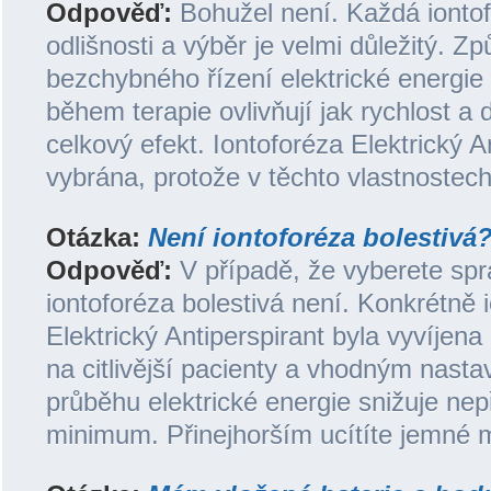
Odpověď:
Bohužel není. Každá ionto
odlišnosti a výběr je velmi důležitý. Z
bezchybného řízení elektrické energie 
během terapie ovlivňují jak rychlost a 
celkový efekt. Iontoforéza Elektrický A
vybrána, protože v těchto vlastnostech
Otázka:
Není iontoforéza bolestivá
Odpověď:
V případě, že vyberete sprá
iontoforéza bolestivá není. Konkrétně 
Elektrický Antiperspirant byla vyvíjen
na citlivější pacienty a vhodným nast
průběhu elektrické energie snižuje nep
minimum. Přinejhorším ucítíte jemné 