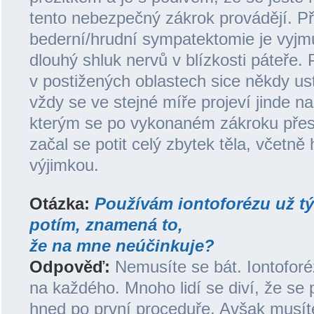
tento nebezpečný zákrok provádějí. Př
bederní/hrudní sympatektomie je vyjmu
dlouhý shluk nervů v blízkosti páteře.
v postižených oblastech sice někdy us
vždy se ve stejné míře projeví jinde na 
kterým se po vykonaném zákroku přesta
začal se potit celý zbytek těla, včetně
výjimkou.
Otázka:
Používám iontoforézu už tý
potím, znamená to,
že na mne neúčinkuje?
Odpověď:
Nemusíte se bát. Iontoforé
na každého. Mnoho lidí se diví, že se 
hned po první proceduře. Avšak musíte